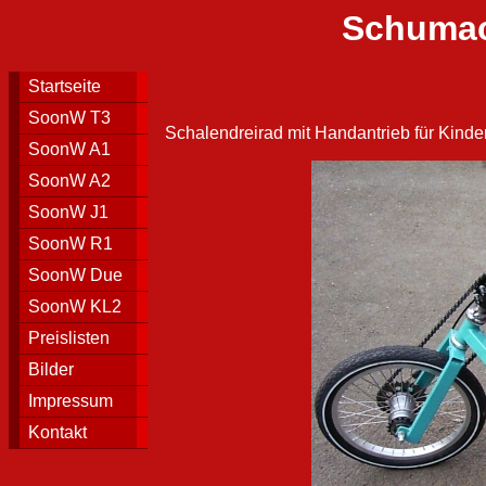
Schumac
Startseite
SoonW T3
Schalendreirad mit Handantrieb für Kinde
SoonW A1
SoonW A2
SoonW J1
SoonW R1
SoonW Due
SoonW KL2
Preislisten
Bilder
Impressum
Kontakt