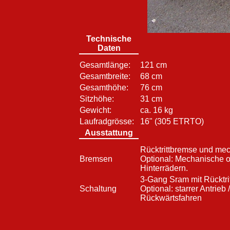
Technische
Daten
Gesamtlänge:
121 cm
Gesamtbreite:
68 cm
Gesamthöhe:
76 cm
Sitzhöhe:
31 cm
Gewicht:
ca. 16 kg
Laufradgrösse:
16" (305 ETRTO)
Ausstattung
Rücktrittbremse und mec
Bremsen
Optional: Mechanische 
Hinterrädern.
3-Gang Sram mit Rücktri
Schaltung
Optional: starrer Antrieb
Rückwärtsfahren